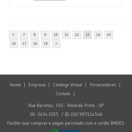
7
8
9
10
11
12
13
14
15
16
17
18
19
Home
|
Empresa
|
Catálogo Virtual
|
Fornecedores
|
Contato
|
Rua Barretos, 745
-
Ribeirão Preto - SP
16- 3434.3355
/
(16) 997114546
Facilite suas compras e pague parcelado com o cartão BNDES.