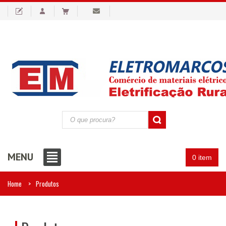
MENU
0 item
Home
Produtos